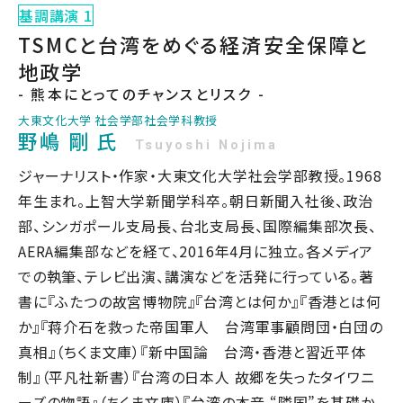
基調講演 1
TSMCと台湾をめぐる経済安全保障と
地政学
- 熊本にとってのチャンスとリスク -
大東文化大学 社会学部社会学科教授
野嶋 剛 氏
Tsuyoshi Nojima
ジャーナリスト・作家・大東文化大学社会学部教授。1968
年生まれ。上智大学新聞学科卒。朝日新聞入社後、政治
部、シンガポール支局長、台北支局長、国際編集部次長、
AERA編集部などを経て、2016年4月に独立。各メディア
での執筆、テレビ出演、講演などを活発に行っている。著
書に『ふたつの故宮博物院』『台湾とは何か』『香港とは何
か』『蒋介石を救った帝国軍人 台湾軍事顧問団・白団の
真相』（ちくま文庫）『新中国論 台湾・香港と習近平体
制』（平凡社新書）『台湾の日本人 故郷を失ったタイワニ
ーズの物語』（ちくま文庫）『台湾の本音 “隣国”を基礎か