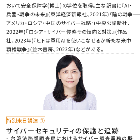
おいて安全保障学(博士)の学位を取得。主な訳書に『AI・
兵器・戦争の未来』(東洋経済新報社、2021年)『陰の戦争――
アメリカ・ロシア・中国のサイバー戦略』(中央公論新社、
2022年)『ロシア・サイバー侵略――その傾向と対策』(作品
社、2023年)『ヒトは軍用AIを使いこなせるか――新たな米中
覇権戦争』(並木書房、2023年)などがある。
特別来日講演 ①
サイバーセキュリティの保護と追跡
- 台湾法務部調査局におけるサイバー調査業務の概