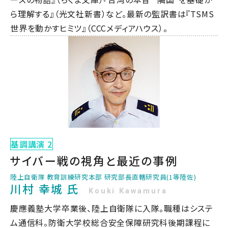
ら理解する』（光文社新書）など。最新の監訳書は『TSMS
世界を動かすヒミツ』（CCCメディアハウス）。
基調講演 2
サイバー戦の視角と最近の事例
陸上自衛隊 教育訓練研究本部 研究部長直轄研究員(1等陸佐)
川村 幸城 氏
Kouki Kawamura
慶應義塾大学卒業後、陸上自衛隊に入隊。職種はシステ
ム通信科。防衛大学校総合安全保障研究科後期課程に