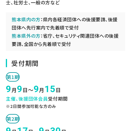
士、社労士、一般の方など
熊本県内の方
：県内各経済団体への後援要請、後援
団体へ先行案内で先着順で受付
熊本県外の方
：省庁、セキュリティ関連団体への後援
要請、全国から先着順で受付
受付期間
第1期
9
9
9
15
月
日～
月
日
主催、後援団体会員
受付期間
※2日間参加可能な方のみ
第2期
9
17
9
30