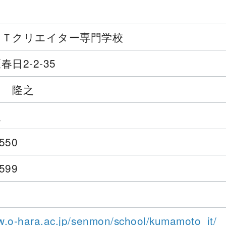
ＩＴクリエイター専門学校
日2-2-35
田 隆之
人
5550
5599
w.o-hara.ac.jp/senmon/school/kumamoto_it/