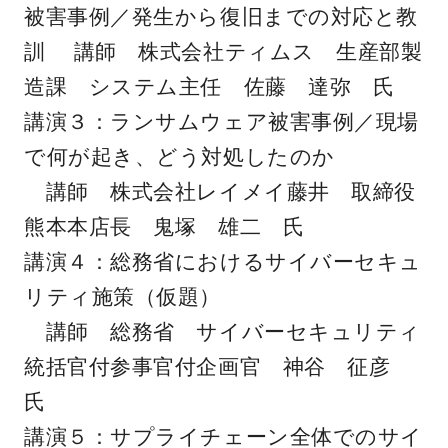
被害事例／発生から復旧までの対応と教
訓 講師 株式会社ティムス 生産部製
造課 システム主任 佐藤 達弥 氏
講演３：ランサムウェア被害事例／現場
で何が起き、どう対処したのか
講師 株式会社レイメイ藤井 取締役
熊本本店長 鬼塚 雄二 氏
講演４：総務省におけるサイバーセキュ
リティ施策（仮題）
講師 総務省 サイバーセキュリティ
統括官付参事官付企画官 神谷 征彦
氏
講演５：サプライチェーン全体でのサイ